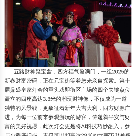
五路财神聚宝盆，四方福气盈满门，一组2025的
新春财富密码，正在元宝街等着您来亲自探索。第十
届鼎盛皇家灯会的重头戏即街区广场的四个关键点位
矗立的四座高达3.8米的潮玩财神像，不仅成为一道
独特的风景线，更象征着新年大吉大利，四方财源广
进，为每一位前来参观游玩的游客，传递着平安与财
富的美好祝愿，此次灯会更是将AI科技巧妙融入，参
与小程序扫描，不仅可以和高达28米的元宇宙财神像