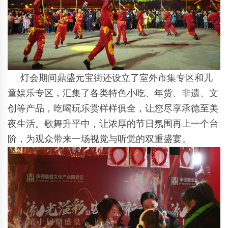
灯会期间鼎盛元宝街还设立了室外市集专区和儿
童娱乐专区，汇集了各类特色小吃、年货、非遗、文
创等产品，吃喝玩乐赏样样俱全，让您尽享承德至美
夜生活。歌舞升平中，让浓厚的节日氛围再上一个台
阶，为观众带来一场视觉与听觉的双重盛宴。