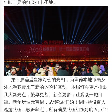
年味十足的灯会打卡圣地。
第十届鼎盛皇家灯会的亮相，为承德本地市民及
外地游客带来了新的体验和互动，本届灯会更是推出
几大新亮点，繁华更甚、新意更多，让观众一饱口
福。新年玩转元宝街，从“巡游”开始！街区特设百人
巡游队伍，歌舞翩跹，所有演员队伍组织每晚五点半