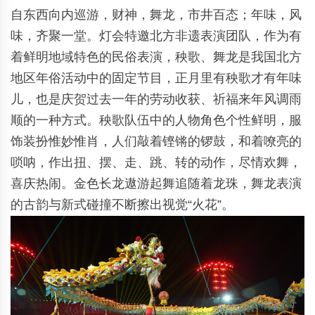
自东西向内巡游，财神，舞龙，市井百态；年味，风
味，齐聚一堂。灯会特邀北方非遗表演团队，作为有
着鲜明地域特色的民俗表演，秧歌、舞龙是我国北方
地区年俗活动中的固定节目，正月里有秧歌才有年味
儿，也是庆贺过去一年的劳动收获、祈福来年风调雨
顺的一种方式。秧歌队伍中的人物角色个性鲜明，服
饰装扮惟妙惟肖，人们敲着铿锵的锣鼓，和着嘹亮的
唢呐，作出扭、摆、走、跳、转的动作，尽情欢舞，
喜庆热闹。金色长龙遨游起舞追随着龙珠，舞龙表演
的古韵与新式碰撞不断擦出视觉“火花”。