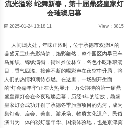
流光溢彩 蛇舞新春，第十届鼎盛皇家灯
会璀璨启幕
2025-01-24 13:18:11
View：3815
人间烟火处，年味正浓时，位于承德市双滦区的
鼎盛元宝街光影绮韵，焰彩翩然，整个园区内早已车
马如织、锦绣满街，街区摊位林立，各色小吃琳琅满
目，香气四溢。接连不断的喝彩声在夜空中升腾，将
人们的热情和期待点燃。在这里，一场别开生面
的“灯会嘉年华”正在火热展开，万众期待的第十届鼎
盛皇家灯会在今夜璀璨启幕，历经9年的绽放，鼎盛
皇家灯会成功开创了承德冬季旅游项目的先河，成为
集灯会、庙会、美食、游乐场、物质文化遗产、民俗
演出为一体的彩灯嘉年华、国潮体验地，也是京津冀