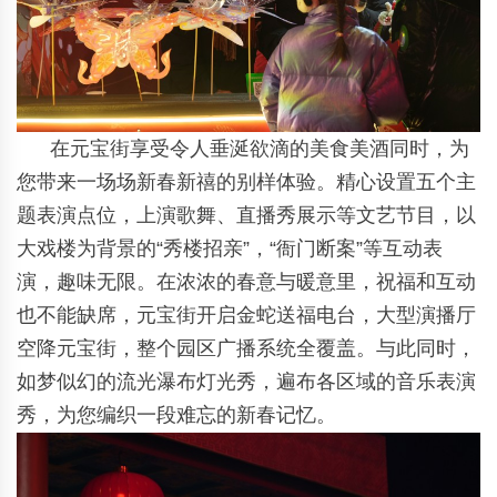
在元宝街享受令人垂涎欲滴的美食美酒同时，为
您带来一场场新春新禧的别样体验。精心设置五个主
题表演点位，上演歌舞、直播秀展示等文艺节目，以
大戏楼为背景的“秀楼招亲”，“衙门断案”等互动表
演，趣味无限。在浓浓的春意与暖意里，祝福和互动
也不能缺席，元宝街开启金蛇送福电台，大型演播厅
空降元宝街，整个园区广播系统全覆盖。与此同时，
如梦似幻的流光瀑布灯光秀，遍布各区域的音乐表演
秀，为您编织一段难忘的新春记忆。