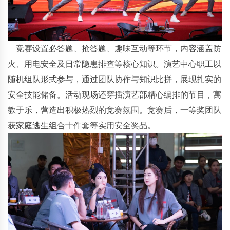
竞赛设置必答题、抢答题、趣味互动等环节，内容涵盖防
火、用电安全及日常隐患排查等核心知识。演艺中心职工以
随机组队形式参与，通过团队协作与知识比拼，展现扎实的
安全技能储备。活动现场还穿插演艺部精心编排的节目，寓
教于乐，营造出积极热烈的竞赛氛围。竞赛后，一等奖团队
获家庭逃生组合十件套等实用安全奖品。