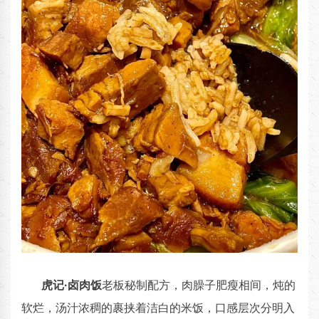
虎记·卤肉饭
老板秘制配方，肉臊子肥瘦相间，炖的
软烂，汤汁浓稠的裹挟着洁白的米饭，口感层次分明入