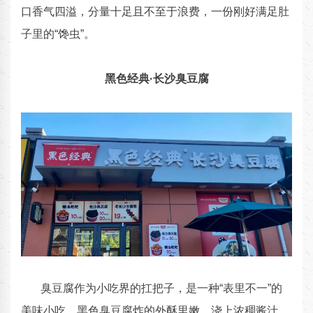
口香气四溢，分量十足且不至于浪费，一份刚好满足肚
子里的“馋虫”。
黑色经典·长沙臭豆腐
臭豆腐作为小吃界的扛把子，是一种“表里不一”的
美味小吃。黑色臭豆腐炸的外酥里嫩，浇上浓稠酱汁，