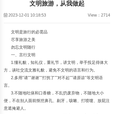
文明旅游，从我做起
2023-12-01 10:18:53
View：2714
文明是旅行的必需品
尽享旅游之美
勿忘文明随行
一、言行文明
1.懂礼貌，知礼仪，重礼节，讲文明，举手投足得体大
方，谈吐交流文雅礼貌，避免不文明的语言和行为。
2.多用"请""谢谢""打扰了""对不起""请原谅"等文明语
言。
3.不随地吐痰和口香糖，不乱扔废弃物，不随地大小
便，不在别人面前抠挖鼻孔、剔牙，咳嗽、打喷嚏、放屁注
意遮掩避人。