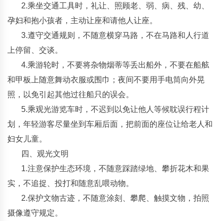
2.乘坐交通工具时，礼让、照顾老、弱、病、残、幼、
孕妇和抱小孩者，主动让座和请他人让座。
3.遵守交通规则，不随意横穿马路，不在马路和人行道
上停留、交谈。
4.乘游轮时，不要将杂物烟蒂等丢出船外，不要在船舷
和甲板上随意舞动衣服或围巾；夜间不要用手电筒向外晃
照，以免引起其他过往船只的误会。
5.乘观光游览车时，不迟到以免让他人等候耽误行程计
划，年轻游客尽量坐到车厢后面，把前面的座位让给老人和
妇女儿童。
四、观光文明
1.注意保护生态环境，不随意踩踏绿地、攀折花木和果
实，不追捉、投打和随意乱喂动物。
2.保护文物古迹，不随意涂刻、攀爬、触摸文物，拍照
摄像遵守规定。