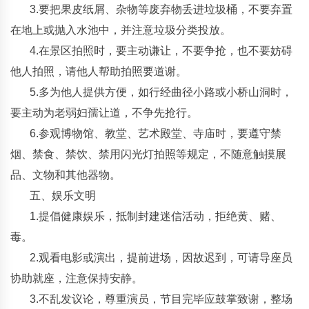
3.要把果皮纸屑、杂物等废弃物丢进垃圾桶，不要弃置
在地上或抛入水池中，并注意垃圾分类投放。
4.在景区拍照时，要主动谦让，不要争抢，也不要妨碍
他人拍照，请他人帮助拍照要道谢。
5.多为他人提供方便，如行经曲径小路或小桥山洞时，
要主动为老弱妇孺让道，不争先抢行。
6.参观博物馆、教堂、艺术殿堂、寺庙时，要遵守禁
烟、禁食、禁饮、禁用闪光灯拍照等规定，不随意触摸展
品、文物和其他器物。
五、娱乐文明
1.提倡健康娱乐，抵制封建迷信活动，拒绝黄、赌、
毒。
2.观看电影或演出，提前进场，因故迟到，可请导座员
协助就座，注意保持安静。
3.不乱发议论，尊重演员，节目完毕应鼓掌致谢，整场